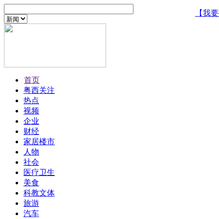
【我要
首页
粤西关注
热点
视频
企业
财经
家居楼市
人物
社会
医疗卫生
美食
科教文体
旅游
汽车